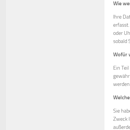
Wie we
Ihre Da
erfasst
oder Uh
sobald 
Wofür 
Ein Tei
gewährl
werden
Welche 
Sie hab
Zweck I
außerde