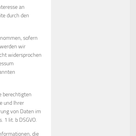
nteresse an
ite durch den
enommen, sofern
 werden wir
icht widersprochen
ressum
nannten
e berechtigten
e und Ihrer
erung von Daten im
 1 lit. b DSGVO.
nformationen, die