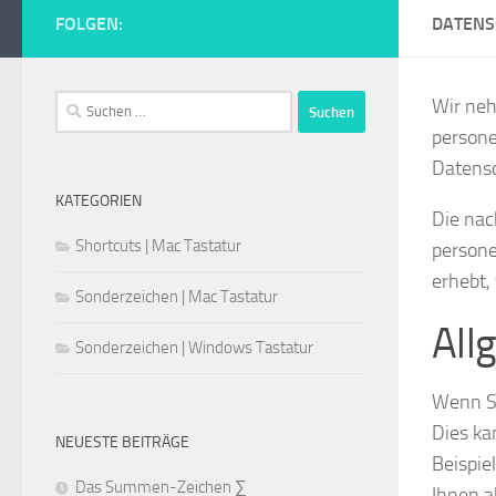
FOLGEN:
DATENS
Suchen
Wir neh
nach:
persone
Datensc
KATEGORIEN
Die nac
Shortcuts | Mac Tastatur
persone
erhebt,
Sonderzeichen | Mac Tastatur
All
Sonderzeichen | Windows Tastatur
Wenn Si
Dies ka
NEUESTE BEITRÄGE
Beispie
Das Summen-Zeichen ∑
Ihnen a