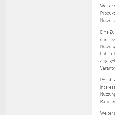
Weiter 
Produkt
Nutzer 
Eine Z
und sow
Nutzung
haben. 
angegeb
Verantw
Rechtsg
Interes
Nutzung
Rahmen 
Weiter 