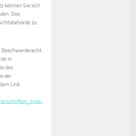
z können Sie sich
nden. Des
sichtsbehörde zu.
in Beschwerderecht
rde in
te des
e der
dem Link
anschriften_links-