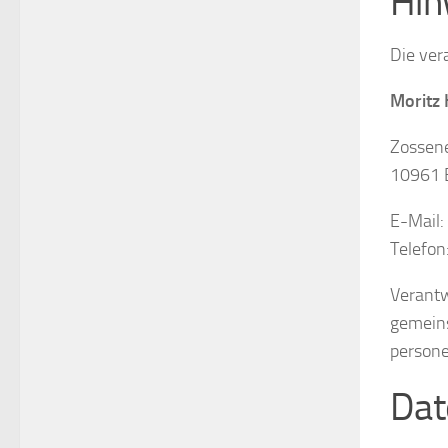
Hin
Die ver
Moritz
Zossene
10961 B
E-Mail:
Telefo
Verantwo
gemeins
persone
Dat