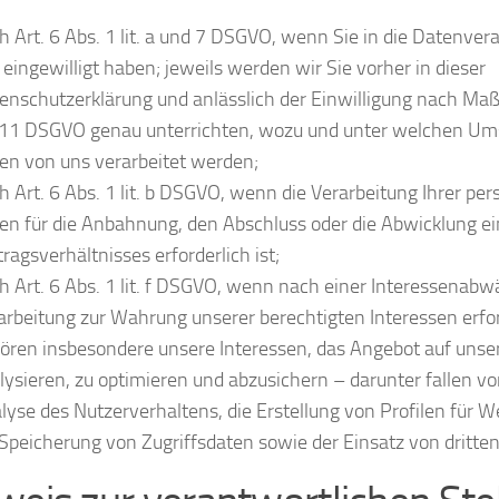
h Art. 6 Abs. 1 lit. a und 7 DSGVO, wenn Sie in die Datenver
 eingewilligt haben; jeweils werden wir Sie vorher in dieser
enschutzerklärung und anlässlich der Einwilligung nach Maß
 11 DSGVO genau unterrichten, wozu und unter welchen Um
en von uns verarbeitet werden;
h Art. 6 Abs. 1 lit. b DSGVO, wenn die Verarbeitung Ihrer p
en für die Anbahnung, den Abschluss oder die Abwicklung e
tragsverhältnisses erforderlich ist;
h Art. 6 Abs. 1 lit. f DSGVO, wenn nach einer Interessenabw
arbeitung zur Wahrung unserer berechtigten Interessen erford
ören insbesondere unsere Interessen, das Angebot auf unse
lysieren, zu optimieren und abzusichern – darunter fallen vo
lyse des Nutzerverhaltens, die Erstellung von Profilen für
 Speicherung von Zugriffsdaten sowie der Einsatz von dritten