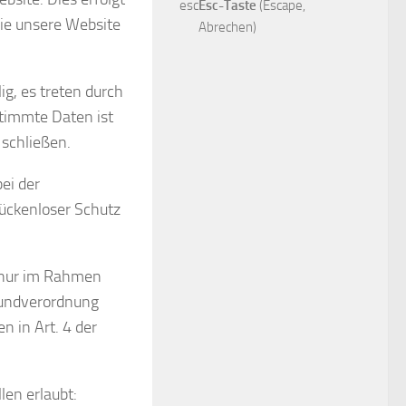
esc
Esc-Taste
(Escape,
ie unsere Website
Abrechen)
ig, es treten durch
stimmte Daten ist
 schließen.
ei der
lückenloser Schutz
 nur im Rahmen
rundverordnung
 in Art. 4 der
len erlaubt: