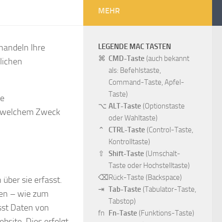
MEHR
handeln Ihre
LEGENDE MAC TASTEN
⌘
CMD-Taste
(auch bekannt
lichen
als: Befehlstaste,
Command-Taste, Apfel-
Taste)
he
⌥
ALT-Taste
(Optionstaste
u welchem Zweck
oder Wahltaste)
⌃
CTRL-Taste
(Control-Taste,
Kontrolltaste)
⇧
Shift-Taste
(Umschalt-
Taste oder Hochstelltaste)
⌫
Rück-Taste
(Backspace)
ber sie erfasst.
⇥
Tab-Taste
(Tabulator-Taste,
ben – wie zum
Tabstop)
sst Daten von
fn
Fn-Taste
(Funktions-Taste)
site. Dies erfolgt