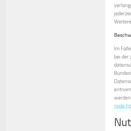
verlang
jederze
Weitere
Beschwe
Im Fall
bei der
datensc
Bundesl
Datensc
entno
werden
node.h
Nut