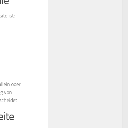
lle
ite ist:
allein oder
ng von
scheidet.
eite