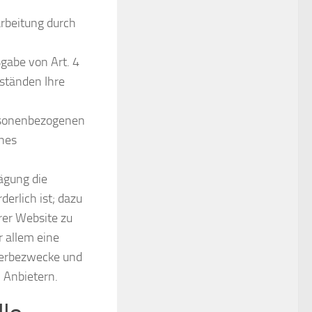
arbeitung durch
gabe von Art. 4
ständen Ihre
ersonenbezogenen
ines
ägung die
erlich ist; dazu
rer Website zu
r allem eine
 Werbezwecke und
 Anbietern.