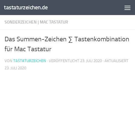
tastaturzeichen.de
Zum Inhalt springen
SONDERZEICHEN | MAC TASTATUR
Das Summen-Zeichen ∑ Tastenkombination
für Mac Tastatur
VON
TASTATURZEICHEN
· VERÖFFENTLICHT
23. JULI 2020
· AKTUALISIERT
23. JULI 2020