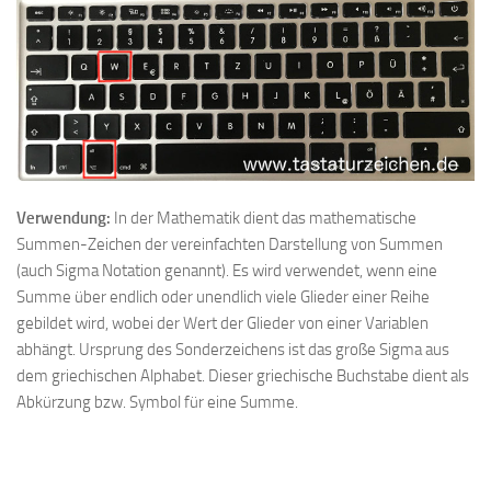
Verwendung:
In der Mathematik dient das mathematische
Summen-Zeichen der vereinfachten Darstellung von Summen
(auch Sigma Notation genannt). Es wird verwendet, wenn eine
Summe über endlich oder unendlich viele Glieder einer Reihe
gebildet wird, wobei der Wert der Glieder von einer Variablen
abhängt. Ursprung des Sonderzeichens ist das große Sigma aus
dem griechischen Alphabet. Dieser griechische Buchstabe dient als
Abkürzung bzw. Symbol für eine Summe.