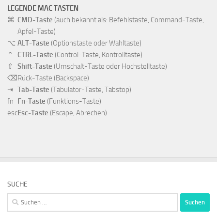
LEGENDE MAC TASTEN
⌘
CMD-Taste
(auch bekannt als: Befehlstaste, Command-Taste,
Apfel-Taste)
⌥
ALT-Taste
(Optionstaste oder Wahltaste)
⌃
CTRL-Taste
(Control-Taste, Kontrolltaste)
⇧
Shift-Taste
(Umschalt-Taste oder Hochstelltaste)
⌫
Rück-Taste
(Backspace)
⇥
Tab-Taste
(Tabulator-Taste, Tabstop)
fn
Fn-Taste
(Funktions-Taste)
esc
Esc-Taste
(Escape, Abrechen)
SUCHE
Suchen
nach: