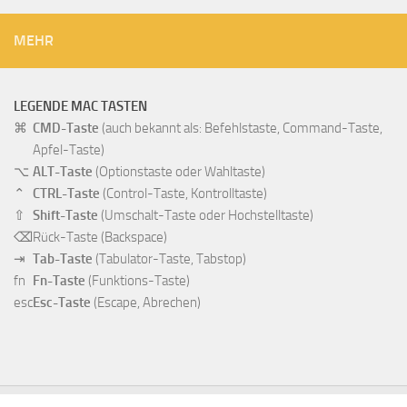
MEHR
LEGENDE MAC TASTEN
⌘
CMD-Taste
(auch bekannt als: Befehlstaste, Command-Taste,
Apfel-Taste)
⌥
ALT-Taste
(Optionstaste oder Wahltaste)
⌃
CTRL-Taste
(Control-Taste, Kontrolltaste)
⇧
Shift-Taste
(Umschalt-Taste oder Hochstelltaste)
⌫
Rück-Taste
(Backspace)
⇥
Tab-Taste
(Tabulator-Taste, Tabstop)
fn
Fn-Taste
(Funktions-Taste)
esc
Esc-Taste
(Escape, Abrechen)