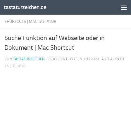
tastaturzeichen.de
Zum Inhalt springen
SHORTCUTS | MAC TASTATUR
Suche Funktion auf Webseite oder in
Dokument | Mac Shortcut
VON
TASTATURZEICHEN
· VERÖFFENTLICHT
15. JULI 2020
· AKTUALISIERT
15. JULI 2020