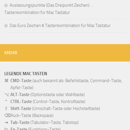
Auslassungspunkte (Das Dreipunkt Zeichen) …
Tastenkombination für Mac Tastatur
Das Euro Zeichen € Tastenkombination für Mac Tastatur
MEHR
LEGENDE MAC TASTEN
⌘
CMD-Taste
(auch bekannt als: Befehlstaste, Command-Taste,
Apfel-Taste)
⌥
ALT-Taste
(Optionstaste oder Wahltaste)
⌃
CTRL-Taste
(Control-Taste, Kontrolltaste)
⇧
Shift-Taste
(Umschalt-Taste oder Hochstelltaste)
⌫
Rück-Taste
(Backspace)
⇥
Tab-Taste
(Tabulator-Taste, Tabstop)
fn
Fn-Taste
(Funktions-Taste)